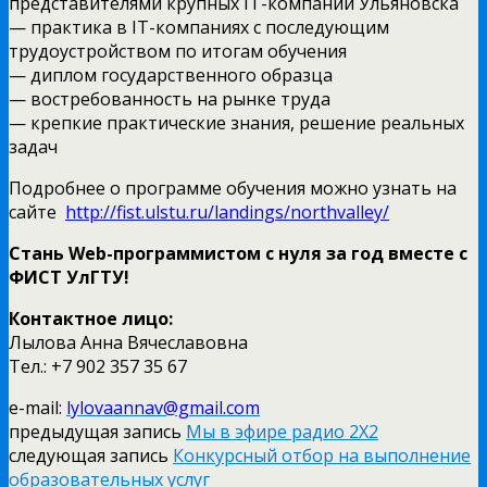
представителями крупных IT-компаний Ульяновска
— практика в IT-компаниях с последующим
трудоустройством по итогам обучения
— диплом государственного образца
— востребованность на рынке труда
— крепкие практические знания, решение реальных
задач
Подробнее о программе обучения можно узнать на
сайте
http://fist.ulstu.ru/landings/northvalley/
Стань Web-программистом с нуля за год вместе с
ФИСТ УлГТУ!
Контактное лицо:
Лылова Анна Вячеславовна
Тел.:
+7 902 357 35 67
e-mail:
lylovaannav@gmail.com
предыдущая запись
Мы в эфире радио 2Х2
следующая запись
Конкурсный отбор на выполнение
образовательных услуг