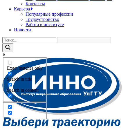
Контакты
Карьера
Популярные профессии
Трудоустройство
Работа в институте
Новости
Exact matches only
Search in title
Search in content