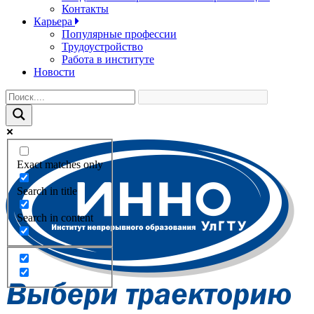
Контакты
Карьера
Популярные профессии
Трудоустройство
Работа в институте
Новости
Exact matches only
Search in title
Search in content