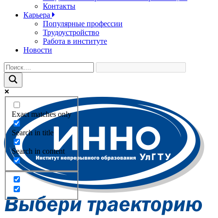
Контакты
Карьера
Популярные профессии
Трудоустройство
Работа в институте
Новости
Exact matches only
Search in title
Search in content