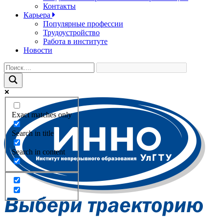
Контакты
Карьера
Популярные профессии
Трудоустройство
Работа в институте
Новости
Exact matches only
Search in title
Search in content