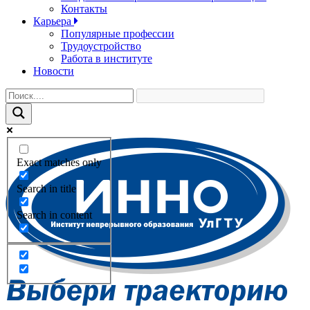
Контакты
Карьера
Популярные профессии
Трудоустройство
Работа в институте
Новости
Exact matches only
Search in title
Search in content