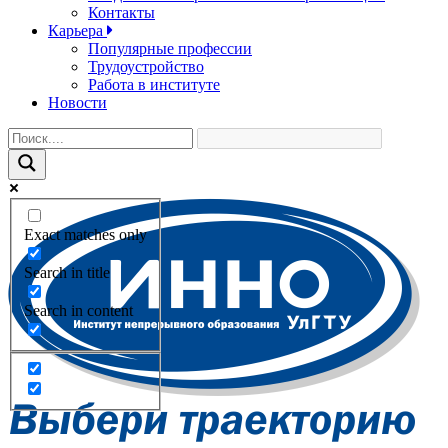
Контакты
Карьера
Популярные профессии
Трудоустройство
Работа в институте
Новости
Exact matches only
Search in title
Search in content