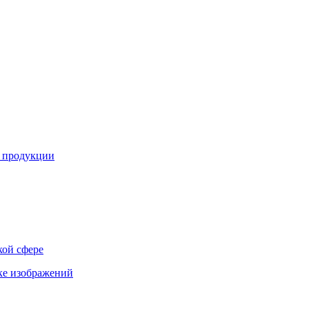
й продукции
кой сфере
ке изображений