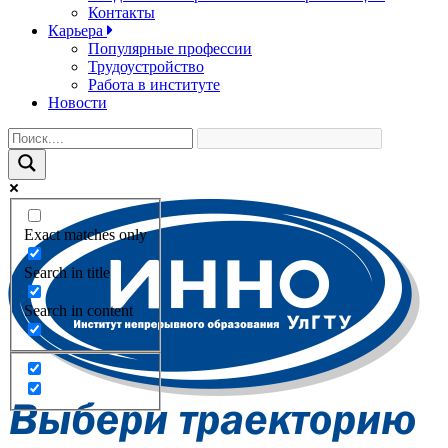
Контакты
Карьера
Популярные профессии
Трудоустройство
Работа в институте
Новости
Exact matches only
Search in title
Search in content