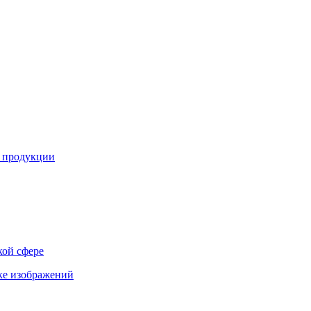
й продукции
кой сфере
ке изображений