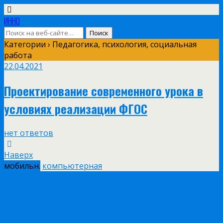
ИННО
Категории ›
Педагогика, психология, социальная
работа
22.04.2021
Проектирование современного урока в
условиях реализации ФГОС
нет ответов
Наверх
мобильн.
компьютерная