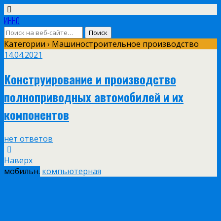
ИННО
Категории ›
Машиностроительное производство
14.04.2021
Конструирование и производство
полноприводных автомобилей и их
компонентов
нет ответов
Наверх
мобильн.
компьютерная